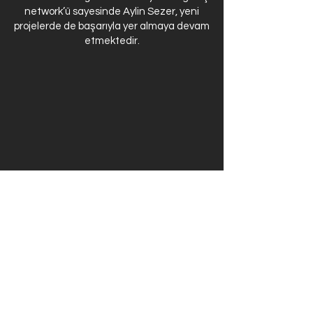
network’ü sayesinde Aylin Sezer, yeni
projelerde de başarıyla yer almaya devam
etmektedir.