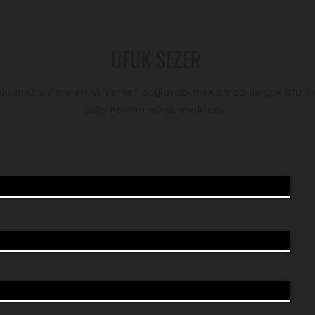
UFUK SEZER
ekibimiz sizlere en iyi hizmeti sağlayabilmek amacı ile çok titiz bi
çalışmalarını sürdürmektedir.